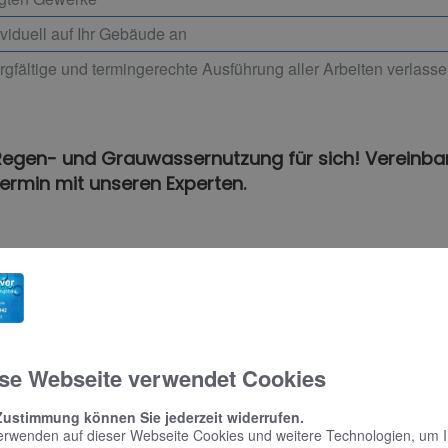
viduell auf Ihr Gebäude an
rgfältige und termingerechte Ausführung aller Arbeiten verlass
 Regen- und Grauwassernutzung für sich! Vereinbar
ermin mit unseren Experten.
ren
Ein 4-Personen-Haushalt verbraucht täglic
zu 500 Liter Trinkwasser, das im Monat ca.
se Webseite verwendet Cookies
Regenwassernutzung kann einiges eingesp
Anwendungsmöglichkeiten, z. B. zum Pfl
Zustimmung können Sie jederzeit widerrufen.
wird das aus den Dachrinnen gespeiste 
erwenden auf dieser Webseite Cookies und weitere Technologien, um 