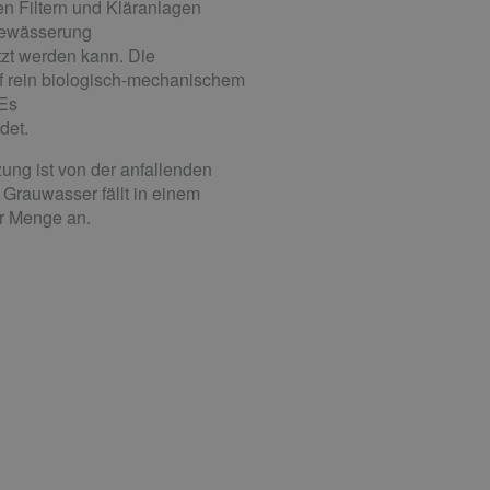
en Filtern und Kläranlagen
nbewässerung
tzt werden kann. Die
uf rein biologisch-mechanischem
 Es
det.
zung ist von der anfallenden
rauwasser fällt in einem
er Menge an.