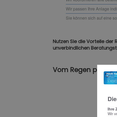
Wir passen Ihre Anlage indi
Sie können sich auf eine so
Nutzen Sie die Vorteile der
unverbindlichen Beratungst
Vom Regen profitie
Die
Ihre 
Wir v