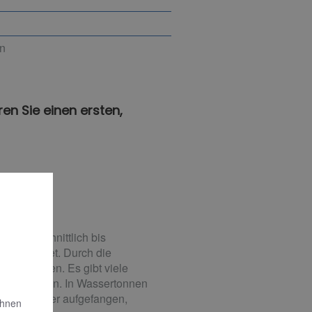
en
en Sie einen ersten,
h durchschnittlich bis
 50 € kostet. Durch die
art werden. Es gibt viele
anzengießen. In Wassertonnen
Regenwasser aufgefangen,
Ihnen