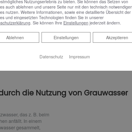
gespeichert und bei Bedarf entnommen.
estmögliches Nutzungserlebnis zu bieten. Sie können das Setzen von
es auch ablehnen und unsere Seite nur mit den technisch notwendige
Da Regen kalkarm und sehr weich ist, eigne
es nutzen. Weitere Informationen, sowie eine detaillierte Übersicht der
es und eingesetzten Technologien finden Sie in unserer
Waschmaschine und schont somit die Wä
schutzerklärung
. Sie können Ihre
Einstellungen
jederzeit ändern.
Regenwasser für die Toilettenspülung gen
Bis zu 50 % des Trinkwasserverbrauchs k
Ablehnen
Ablehnen
Einstellungen
Akzeptieren
Regenwassernutzungsanlage eingespart 
uns an – wir beraten Sie gerne.
Datenschutz
Impressum
durch die Nutzung von Grauwasser
zwasser, das z. B. beim
n anfällt. In einem
zwasser gesammelt,