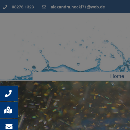
08276 1323
alexandra.heckl71@web.de
Home