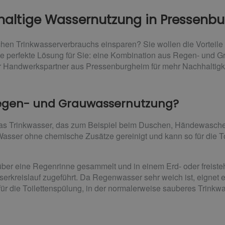
chhaltige Wassernutzung in Pressenb
lichen Trinkwasserverbrauchs einsparen? Sie wollen die Vortei
ie perfekte Lösung für Sie: eine Kombination aus Regen- und 
 Ihr Handwerkspartner aus Pressenburgheim für mehr Nachhaltigk
 Regen- und Grauwassernutzung?
as Trinkwasser, das zum Beispiel beim Duschen, Händewasche
s Wasser ohne chemische Zusätze gereinigt und kann so für die
ber eine Regenrinne gesammelt und in einem Erd- oder freiste
erkreislauf zugeführt. Da Regenwasser sehr weich ist, eignet e
 für die Toilettenspülung, in der normalerweise sauberes Trink