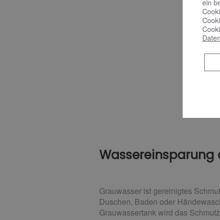
ein b
Cooki
Cooki
Cooki
Daten
Wassereinsparung 
Grauwasser ist gereinigtes Schmut
Duschen, Baden oder Händewasche
Grauwassertank wird das Schmut