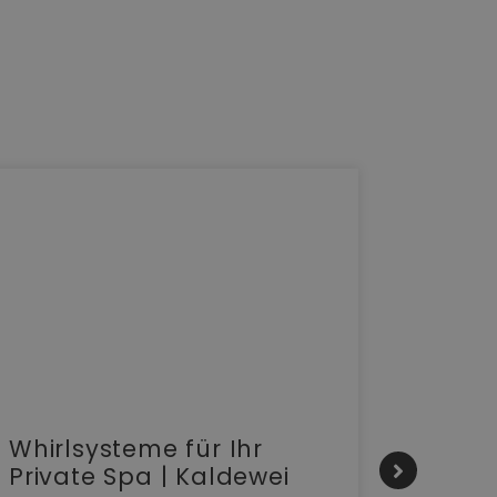
Whirlsysteme für Ihr
Gesta
Private Spa | Kaldewei
alltä